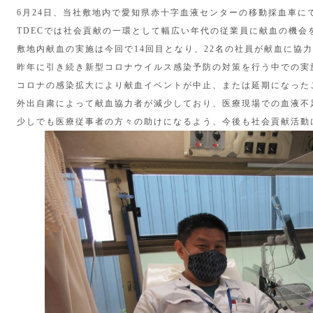
6月24日、当社敷地内で愛知県赤十字血液センターの移動採血車に
TDECでは社会貢献の一環として幅広い年代の従業員に献血の機会
敷地内献血の実施は今回で14回目となり、22名の社員が献血に協
昨年に引き続き新型コロナウイルス感染予防の対策を行う中での実
コロナの感染拡大により献血イベントが中止、または延期になった
外出自粛によって献血協力者が減少しており、医療現場での血液不
少しでも医療従事者の方々の助けになるよう、今後も社会貢献活動