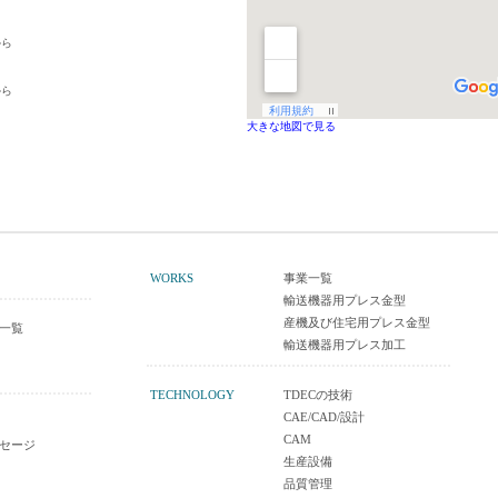
から
から
大きな地図で見る
WORKS
事業一覧
輸送機器用プレス金型
産機及び住宅用プレス金型
一覧
輸送機器用プレス加工
TECHNOLOGY
TDECの技術
CAE/CAD/設計
CAM
セージ
生産設備
品質管理