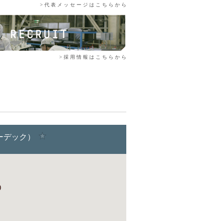
> 代 表 メ ッ セ ー ジ は こ ち ら か ら
> 採 用 情 報 は こ ち ら か ら